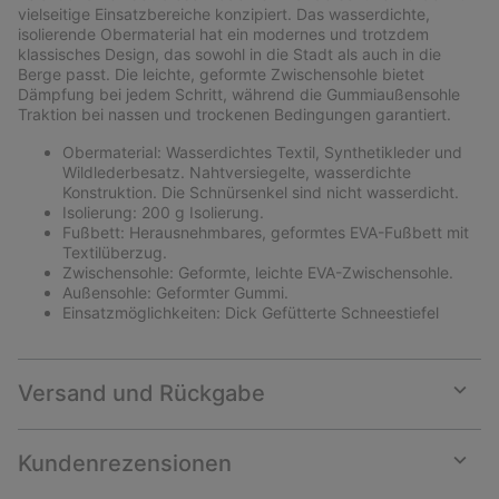
sectio
vielseitige Einsatzbereiche konzipiert. Das wasserdichte,
isolierende Obermaterial hat ein modernes und trotzdem
klassisches Design, das sowohl in die Stadt als auch in die
Berge passt. Die leichte, geformte Zwischensohle bietet
Dämpfung bei jedem Schritt, während die Gummiaußensohle
Traktion bei nassen und trockenen Bedingungen garantiert.
Obermaterial: Wasserdichtes Textil, Synthetikleder und
Wildlederbesatz. Nahtversiegelte, wasserdichte
Konstruktion. Die Schnürsenkel sind nicht wasserdicht.
Isolierung: 200 g Isolierung.
Fußbett: Herausnehmbares, geformtes EVA-Fußbett mit
Textilüberzug.
Zwischensohle: Geformte, leichte EVA-Zwischensohle.
Außensohle: Geformter Gummi.
Einsatzmöglichkeiten: Dick Gefütterte Schneestiefel
Versand und Rückgabe
Expan
or
collap
Kundenrezensionen
sectio
Expan