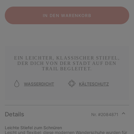
IN DEN WARENKORB
EIN LEICHTER, KLASSISCHER STIEFEL,
DER DICH VON DER STADT AUF DEN
TRAIL BEGLEITET.
WASSERDICHT
KÄLTESCHUTZ
Details
Nr. #
2084871
Expan
or
Leichte Stiefel zum Schnüren
collap
Leicht und flexibel: diese modernen Wanderschuhe wurden für