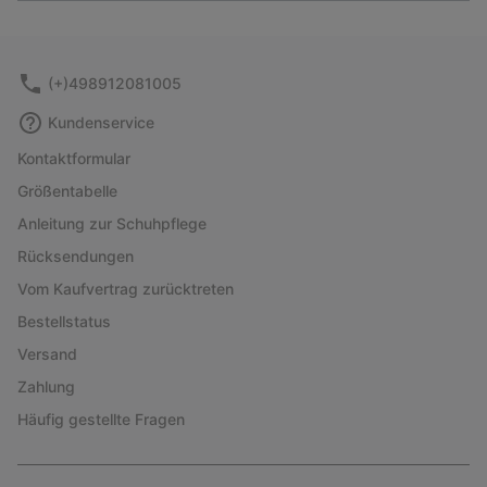
or
collap
sectio
(+)498912081005
Kundenservice
Kontaktformular
Größentabelle
Anleitung zur Schuhpflege
Rücksendungen
Vom Kaufvertrag zurücktreten
Bestellstatus
Versand
Zahlung
Häufig gestellte Fragen