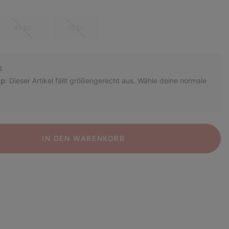
49 EU
50 EU
e
p:
Dieser Artikel fällt größengerecht aus. Wähle deine normale
IN DEN WARENKORB