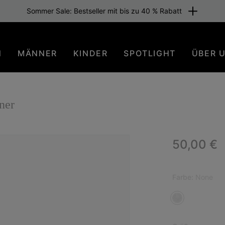
Sommer Sale: Bestseller mit bis zu 40 % Rabatt
N
MÄNNER
KINDER
SPOTLIGHT
ÜBER 
ner
Regular p
50,00 €
Farbe:
None