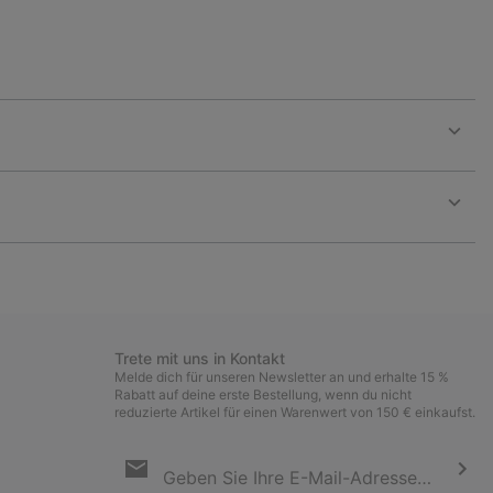
Expan
or
collap
sectio
Expan
or
collap
sectio
Trete mit uns in Kontakt
Melde dich für unseren Newsletter an und erhalte 15 %
Rabatt auf deine erste Bestellung, wenn du nicht
reduzierte Artikel für einen Warenwert von 150 € einkaufst.
Newsletter-
Anmeldung
Abo