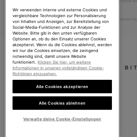
Affiliate Partner 
Anleitung zur Schuhpflege
Wir verwenden interne und externe Cookies und
Presse
Rücksendungen
vergleichbare Technologien zur Personalisierung
Barrierefreiheit: N
Vom Kaufvertrag zurücktreten
von Inhalten und Anzeigen, zur Bereitstellung von
Social-Media-Funktionen und zur Analyse der
Bestellstatus
Website. Bitte gib in den unten verfügbaren
Optionen an, ob du den Einsatz unserer Cookies
Versand
akzeptierst. Wenn du die Cookies ablehnst, werden
Zahlung
wir nur die Cookies einsetzen, die zwingend
notwendig sind, damit unsere Website
Häufig gestellte Fragen
funktioniert.
Klicken Sie hier, um weitere
BI
Informationen in unseren vollständigen Cookie-
Richtlinien einzusehen.
Alle Cookies akzeptieren
Deutschland
Alle Cookies ablehnen
©
2026
SOREL. Alle Rechte vorbehalten.
Datenschutz
Nutzungsbedingungen
Allgemeine Verkaufsbedingungen
Verwalte deine Cookie-Einstellungen
Kundenservice: Mo- Fr. 9:00 - 13:00 & 14:00- 18:00 Uhr
(+)498912081005