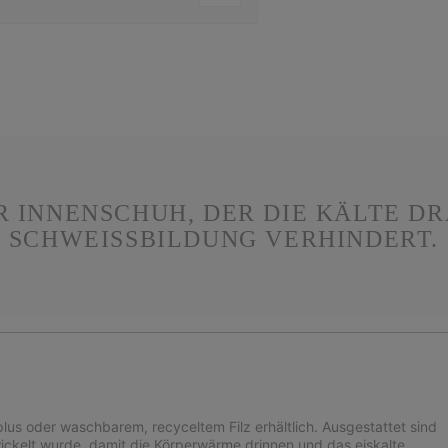
 INNENSCHUH, DER DIE KÄLTE DRA
CHWEISSBILDUNG VERHINDERT.
lus oder waschbarem, recyceltem Filz erhältlich. Ausgestattet sind
wickelt wurde, damit die Körperwärme drinnen und das eiskalte