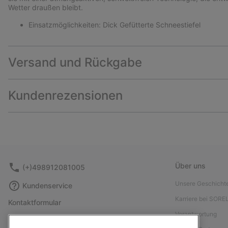
Wetter draußen bleibt.
Einsatzmöglichkeiten: Dick Gefütterte Schneestiefel
Versand und Rückgabe
Kundenrezensionen
Über uns
(+)498912081005
Unsere Geschicht
Kundenservice
Karriere bei SORE
Kontaktformular
Verantwortung
Größentabelle