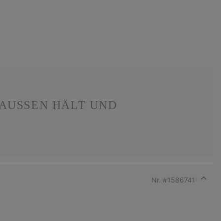
USSEN HÄLT UND S
Nr. #
1586741
Expan
or
collap
sectio