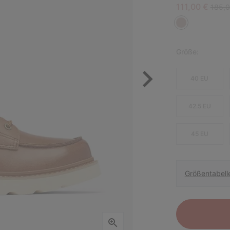
Sale price:
Regula
111,00 €
185,0
Größe:
40 EU
42.5 EU
45 EU
Größentabell