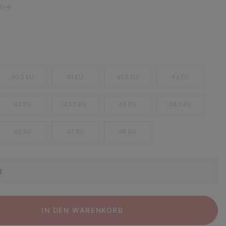
r price:
0 €
40.5 EU
41 EU
41.5 EU
42 EU
43 EU
43.5 EU
44 EU
44.5 EU
46 EU
47 EU
48 EU
e
IN DEN WARENKORB