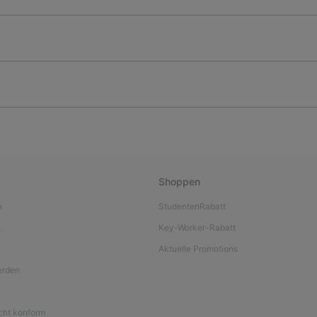
Shoppen
e
StudentenRabatt
L
Key-Worker-Rabatt
Aktuelle Promotions
werden
icht konform