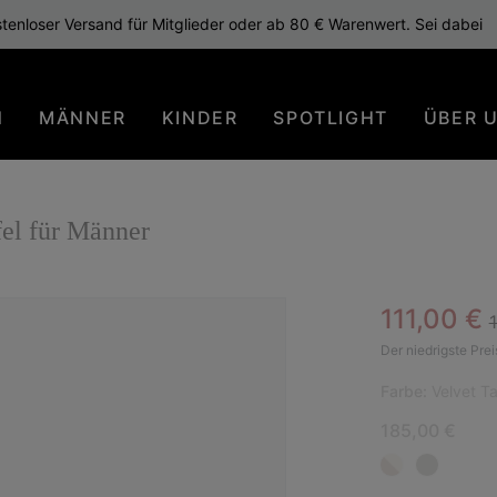
tenloser Versand für Mitglieder oder ab 80 € Warenwert. Sei dabei
N
MÄNNER
KINDER
SPOTLIGHT
ÜBER 
l für Männer
R
Sale pric
111,00 €
Der niedrigste Prei
Farbe:
Velvet T
185,00 €