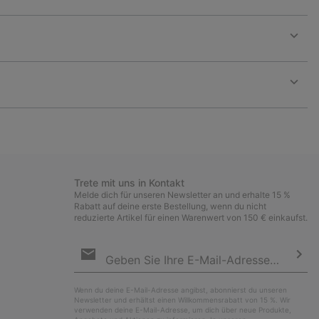
Expan
or
collap
sectio
Expan
or
collap
sectio
Trete mit uns in Kontakt
Melde dich für unseren Newsletter an und erhalte 15 %
Rabatt auf deine erste Bestellung, wenn du nicht
reduzierte Artikel für einen Warenwert von 150 € einkaufst.
Newsletter-
Anmeldung
Abo
Wenn du deine E-Mail-Adresse angibst, abonnierst du unseren
Newsletter und erhältst einen Willkommensrabatt von 15 %. Wir
verwenden deine E-Mail-Adresse, um dich über neue Produkte,