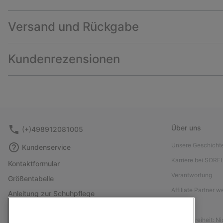
Versand und Rückgabe
Kundenrezensionen
Über uns
(+)498912081005
Unsere Geschicht
Kundenservice
Karriere bei SORE
Kontaktformular
Verantwortung
Größentabelle
Affiliate Partner 
Anleitung zur Schuhpflege
Presse
Rücksendungen
Barrierefreiheit: N