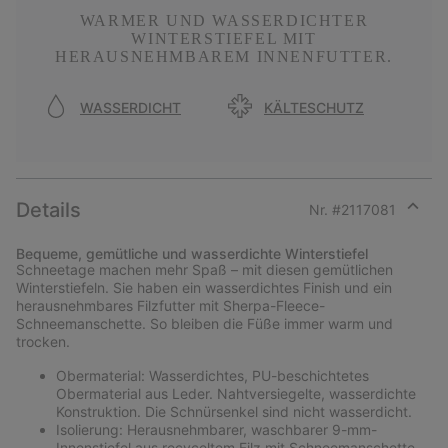
WARMER UND WASSERDICHTER
WINTERSTIEFEL MIT
HERAUSNEHMBAREM INNENFUTTER.
WASSERDICHT
KÄLTESCHUTZ
Details
Nr. #
2117081
Expan
or
Bequeme, gemütliche und wasserdichte Winterstiefel
collap
Schneetage machen mehr Spaß – mit diesen gemütlichen
sectio
Winterstiefeln. Sie haben ein wasserdichtes Finish und ein
herausnehmbares Filzfutter mit Sherpa-Fleece-
Schneemanschette. So bleiben die Füße immer warm und
trocken.
Obermaterial: Wasserdichtes, PU-beschichtetes
Obermaterial aus Leder. Nahtversiegelte, wasserdichte
Konstruktion. Die Schnürsenkel sind nicht wasserdicht.
Isolierung: Herausnehmbarer, waschbarer 9-mm-
Innenstiefel aus recyceltem Filz mit Schneemanschette