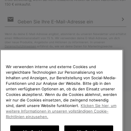
150 € einkaufst.
Newsletter-
Anmeldung
Abo
Wenn du deine E-Mail-Adresse angibst, abonnierst du unseren Newsletter und erhältst
einen Willkommensrabatt von 15 %. Wir verwenden deine E-Mail-Adresse, um dich
über neue Produkte, Angebote und Aktionen zu informieren. In unseren
Datenschutzhinweisen
erfährst du, wie wir deine Daten für Marketingzwecke
verarbeiten und wie du deine Zustimmung widerrufen kannst.
Wir verwenden interne und externe Cookies und
vergleichbare Technologien zur Personalisierung von
Inhalten und Anzeigen, zur Bereitstellung von Social-Media-
Funktionen und zur Analyse der Website. Bitte gib in den
unten verfügbaren Optionen an, ob du den Einsatz unserer
Cookies akzeptierst. Wenn du die Cookies ablehnst, werden
wir nur die Cookies einsetzen, die zwingend notwendig
sind, damit unsere Website funktioniert.
Klicken Sie hier, um
Deutschland
WILLKOMMEN BEI SOREL.
weitere Informationen in unseren vollständigen Cookie-
BITTE WÄHLEN SIE IHR
Richtlinien einzusehen.
©
2026
SOREL. Alle Rechte vorbehalten.
LIEFERLAND.
Datenschutz
Nutzungsbedingungen