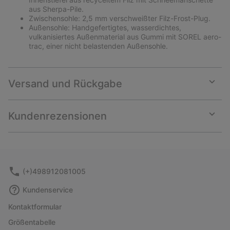
aus Sherpa-Pile.
Zwischensohle: 2,5 mm verschweißter Filz-Frost-Plug.
Außensohle: Handgefertigtes, wasserdichtes,
vulkanisiertes Außenmaterial aus Gummi mit SOREL aero-
trac, einer nicht belastenden Außensohle.
Versand und Rückgabe
Expan
or
collap
Kundenrezensionen
sectio
Expan
or
collap
sectio
(+)498912081005
Kundenservice
Kontaktformular
Größentabelle