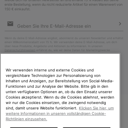
erste Bestellung, wenn du nicht reduzierte Artikel für einen Warenwert von
150 € einkaufst.
Newsletter-
Anmeldung
Abo
Wenn du deine E-Mail-Adresse angibst, abonnierst du unseren Newsletter und erhältst
einen Willkommensrabatt von 15 %. Wir verwenden deine E-Mail-Adresse, um dich
über neue Produkte, Angebote und Aktionen zu informieren. In unseren
Datenschutzhinweisen
erfährst du, wie wir deine Daten für Marketingzwecke
verarbeiten und wie du deine Zustimmung widerrufen kannst.
Wir verwenden interne und externe Cookies und
vergleichbare Technologien zur Personalisierung von
Inhalten und Anzeigen, zur Bereitstellung von Social-Media-
Funktionen und zur Analyse der Website. Bitte gib in den
unten verfügbaren Optionen an, ob du den Einsatz unserer
Cookies akzeptierst. Wenn du die Cookies ablehnst, werden
wir nur die Cookies einsetzen, die zwingend notwendig
sind, damit unsere Website funktioniert.
Klicken Sie hier, um
Deutschland
WILLKOMMEN BEI SOREL.
weitere Informationen in unseren vollständigen Cookie-
BITTE WÄHLEN SIE IHR
Richtlinien einzusehen.
©
2026
SOREL. Alle Rechte vorbehalten.
LIEFERLAND.
Datenschutz
Nutzungsbedingungen