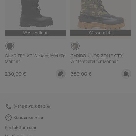
Wasserdicht
Wasserdicht
GLACIER™ XT Winterstiefel für
CARIBOU HORIZON™ GTX
Männer
Winterstiefel für Männer
Regular price:
Regular price:
230,00 €
350,00 €
(+)498912081005
Kundenservice
Kontaktformular