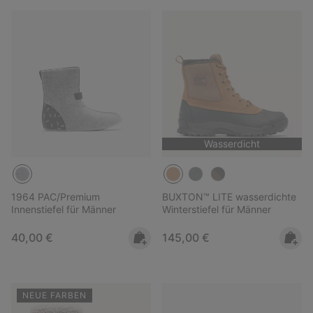
Wasserdicht
1964 PAC/Premium
BUXTON™ LITE wasserdichte
Innenstiefel für Männer
Winterstiefel für Männer
Regular price:
Regular price:
40,00 €
145,00 €
NEUE FARBEN