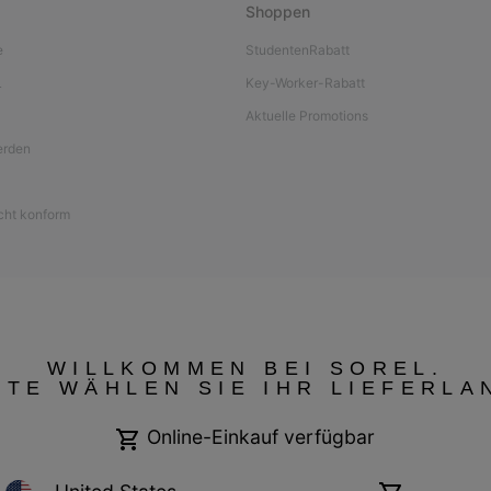
Shoppen
e
StudentenRabatt
L
Key-Worker-Rabatt
Aktuelle Promotions
werden
icht konform
WILLKOMMEN BEI SOREL.
TTE WÄHLEN SIE IHR LIEFERLA
Online-Einkauf verfügbar