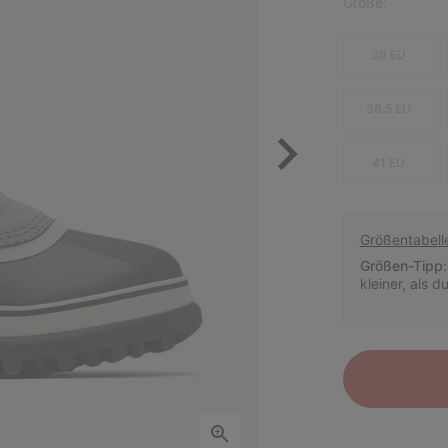
Größe:
36 EU
38.5 EU
41 EU
Größentabell
Größen-Tipp:
kleiner, als 