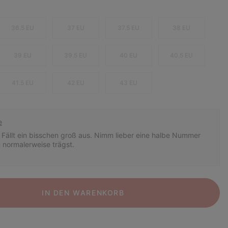
36.5 EU
37 EU
37.5 EU
38 EU
39 EU
39.5 EU
40 EU
40.5 EU
41.5 EU
42 EU
43 EU
e
Fällt ein bisschen groß aus. Nimm lieber eine halbe Nummer
du normalerweise trägst.
IN DEN WARENKORB