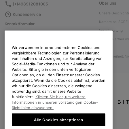
Über uns
(+)498912081005
Unsere Geschicht
Kundenservice
Karriere bei SORE
Kontaktformular
Verantwortung
Größentabelle
Affiliate Partner 
Anleitung zur Schuhpflege
Wir verwenden interne und externe Cookies und
Presse
Rücksendungen
vergleichbare Technologien zur Personalisierung
Barrierefreiheit: N
Vom Kaufvertrag zurücktreten
von Inhalten und Anzeigen, zur Bereitstellung von
Social-Media-Funktionen und zur Analyse der
Bestellstatus
Website. Bitte gib in den unten verfügbaren
Optionen an, ob du den Einsatz unserer Cookies
Versand
akzeptierst. Wenn du die Cookies ablehnst, werden
Zahlung
wir nur die Cookies einsetzen, die zwingend
notwendig sind, damit unsere Website
Häufig gestellte Fragen
funktioniert.
Klicken Sie hier, um weitere
BI
Informationen in unseren vollständigen Cookie-
Richtlinien einzusehen.
Alle Cookies akzeptieren
Deutschland