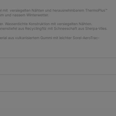
 Sorel mit versiegelten Nähten und herausnehmbarem ThermoPlus™
ltem und nassem Winterwetter.
 Wasserdichte Konstruktion mit versiegelten Nähten.
nstiefel aus Recyclingfilz mit Schneeschaft aus Sherpa-Vlies.
l aus vulkanisiertem Gummi mit leichter Sorel-AeroTrac-