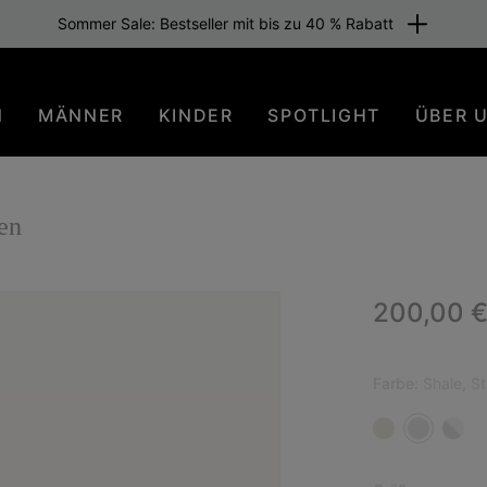
Sommer Sale: Bestseller mit bis zu 40 % Rabatt
N
MÄNNER
KINDER
SPOTLIGHT
ÜBER 
en
Regular p
200,00 
Farbe:
Shale, S