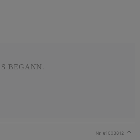
ES BEGANN.
Nr. #
1003812
Expan