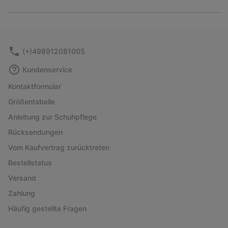
Expan
or
collap
sectio
(+)498912081005
Kundenservice
Kontaktformular
Größentabelle
Anleitung zur Schuhpflege
Rücksendungen
Vom Kaufvertrag zurücktreten
Bestellstatus
Versand
Zahlung
Häufig gestellte Fragen