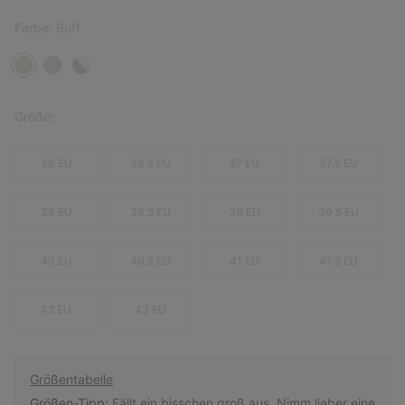
Farbe:
Buff
Größe:
36 EU
36.5 EU
37 EU
37.5 EU
38 EU
38.5 EU
39 EU
39.5 EU
40 EU
40.5 EU
41 EU
41.5 EU
42 EU
43 EU
Größentabelle
Größen-Tipp:
Fällt ein bisschen groß aus. Nimm lieber eine