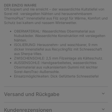
or
DER EINZIG WAHRE
collap
Oft kopiert und nie erreicht – der wasserdichte Kultstiefel von
sectio
Sorel mit versiegelten Nähten und herausnehmbarem
ThermoPlus™ Innenstiefel aus Filz sorgt für Wärme, Komfort und
Schutz bei kaltem und nassem Winterwetter.
OBERMATERIAL: Wasserdichtes Obermaterial aus
Nubukleder. Wasserdichte Konstruktion mit versiegelten
Nähten.
ISOLIERUNG: Herausnehm- und waschbarer, 9 mm
dicker Innenstiefel aus Recyclingfilz mit Schneeschaft
aus Sherpa-Vlies.
ZWISCHENSOHLE: 2,5 mm Filzeinlage als Kälteschutz.
AUSSENSOHLE: Handgearbeitetes, wasserdichtes
Obermaterial aus vulkanisiertem Gummi mit leichter
Sorel-AeroTrac-Außensohle.
Einsatzmöglichkeiten: Dick Gefütterte Schneestiefel
Versand und Rückgabe
Expan
or
collap
Kundenrezensionen
sectio